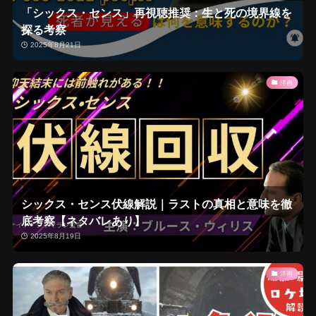
「シックス・センス」再視聴推奨：生と死の境界線を
探る考察
2025年8月21日
洋画
シックス・センス伏線解説｜ラストの真相と意味を徹
底考察【ネタバレあり】
2025年8月19日
洋画