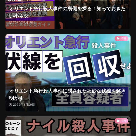
オリエント急行殺人事件の裏側を探る！知っておきた
い小ネタ
2025年8月16日
洋画
オリエント急行殺人事件に隠された巧妙な伏線を解き
明かす
2025年8月16日
洋画