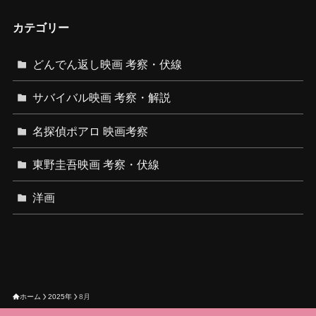
ゴ
リ
カテゴリー
ー
どんでん返し映画 考察・伏線
サバイバル映画 考察・解説
名探偵ポアロ 映画考察
東野圭吾映画 考察・伏線
洋画
ホーム
2025年
8月