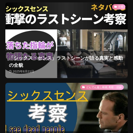
洋画
「シックス・センス」ラストシーンが語る真実と感動
の全貌
2025年8月21日
どんでん返し映画 考察・伏線