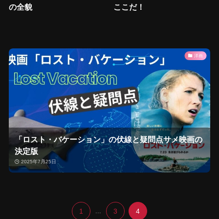
の全貌
ここだ！
洋画
「ロスト・バケーション」の伏線と疑問点サメ映画の
決定版
2025年7月25日
1
...
3
4