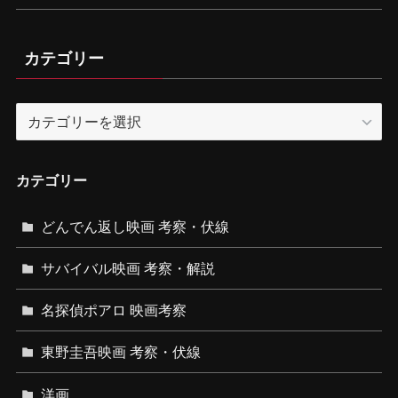
カテゴリー
カ
テ
ゴ
リ
カテゴリー
ー
どんでん返し映画 考察・伏線
サバイバル映画 考察・解説
名探偵ポアロ 映画考察
東野圭吾映画 考察・伏線
洋画