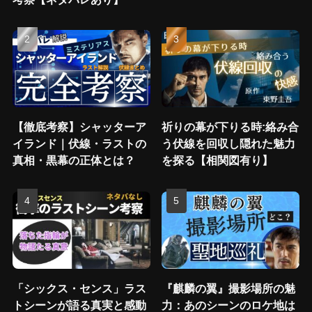
【徹底考察】シャッターア
祈りの幕が下りる時:絡み合
イランド｜伏線・ラストの
う伏線を回収し隠れた魅力
真相・黒幕の正体とは？
を探る【相関図有り】
「シックス・センス」ラス
『麒麟の翼』撮影場所の魅
トシーンが語る真実と感動
力：あのシーンのロケ地は